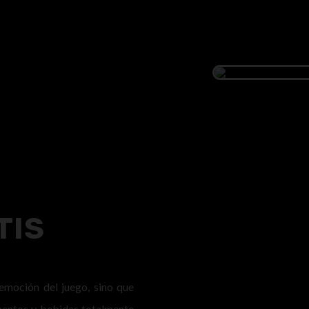
TIS
 emoción del juego, sino que
mentos y bebidas totalmente