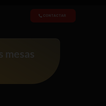
CONTACTAR
s mesas