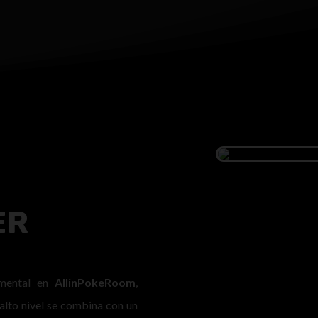
ER
 mental en
AllinPokeRoom
,
 alto nivel se combina con un