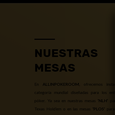
NUESTRAS
MESAS
En
ALLINPOKEROOM
, ofrecemos insta
categoría mundial diseñadas para los ent
póker. Ya sea en nuestras mesas
‘NLH’
par
Texas Hold’em o en las mesas
‘PLO5’
para