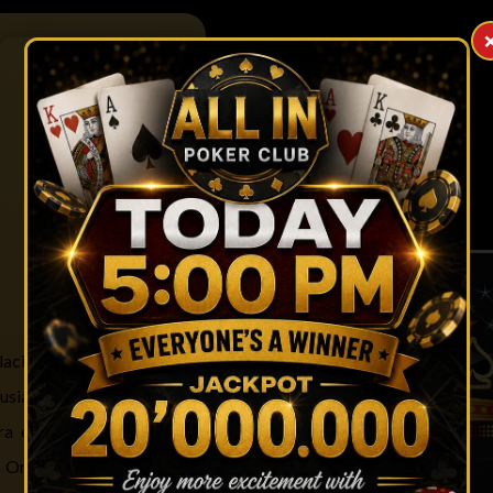
laciones de
usiastas del
a el clásico
 Omaha Pot